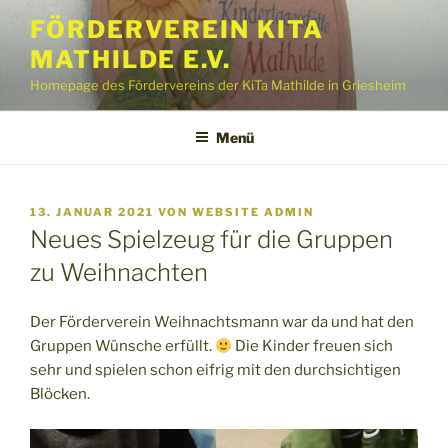
Zum
FÖRDERVEREIN KITA
Inhalt
MATHILDE E.V.
springen
Homepage des Fördervereins der KiTa Mathilde in Griesheim
Menü
VERÖFFENTLICHT
13. JANUAR 2021
VON
WEBSITE ADMIN
AM
Neues Spielzeug für die Gruppen
zu Weihnachten
Der Förderverein Weihnachtsmann war da und hat den
Gruppen Wünsche erfüllt.
Die Kinder freuen sich
sehr und spielen schon eifrig mit den durchsichtigen
Blöcken.