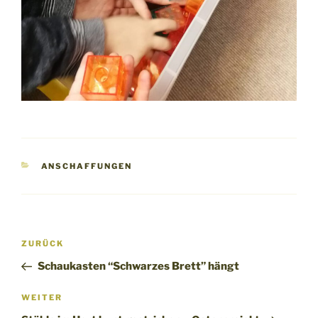
KATEGORIEN
ANSCHAFFUNGEN
Beitragsnavigation
Vorheriger
ZURÜCK
Beitrag
Schaukasten “Schwarzes Brett” hängt
Nächster
WEITER
Beitrag