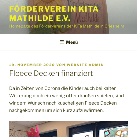
Zum
FÖRDERVEREIN KITA
Inhalt
MATHILDE E.V.
springen
Homepage des Fördervereins der KiTa Mathilde in Griesheim
Menü
VERÖFFENTLICHT
19. NOVEMBER 2020
VON
WEBSITE ADMIN
AM
Fleece Decken finanziert
Da in Zeiten von Corona die Kinder auch bei kalter
Witterung noch ein wenig öfter draußen spielen, sind
wir dem Wunsch nach kuscheligen Fleece Decken
nachgekommen um sich kurz aufzuwärmen.