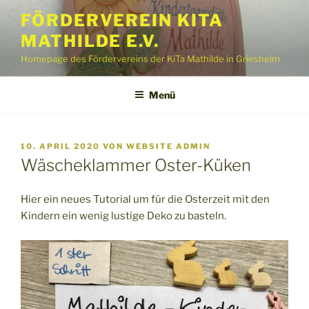
Zum
FÖRDERVEREIN KITA
Inhalt
MATHILDE E.V.
springen
Homepage des Fördervereins der KiTa Mathilde in Griesheim
Menü
VERÖFFENTLICHT
10. APRIL 2020
VON
WEBSITE ADMIN
AM
Wäscheklammer Oster-Küken
Hier ein neues Tutorial um für die Osterzeit mit den
Kindern ein wenig lustige Deko zu basteln.