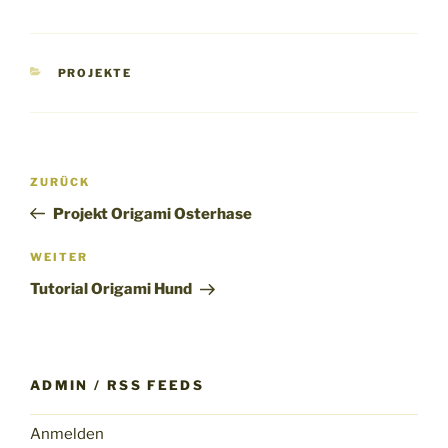
KATEGORIEN
PROJEKTE
Beitragsnavigation
Vorheriger
ZURÜCK
Beitrag
Projekt Origami Osterhase
Nächster
WEITER
Beitrag
Tutorial Origami Hund
ADMIN / RSS FEEDS
Anmelden