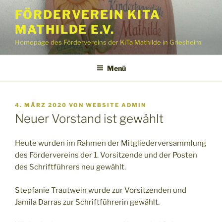
Zum
FÖRDERVEREIN KITA
Inhalt
MATHILDE E.V.
springen
Homepage des Fördervereins der KiTa Mathilde in Griesheim
Menü
VERÖFFENTLICHT
4. MÄRZ 2020
VON
WEBSITE ADMIN
AM
Neuer Vorstand ist gewählt
Heute wurden im Rahmen der Mitgliederversammlung
des Fördervereins der 1. Vorsitzende und der Posten
des Schriftführers neu gewählt.
Stepfanie Trautwein wurde zur Vorsitzenden und
Jamila Darras zur Schriftführerin gewählt.