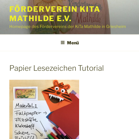
Zum
FÖRDERVEREIN KITA
Inhalt
MATHILDE E.V.
springen
Homepage des Fördervereins der KiTa Mathilde in Griesheim
Menü
Papier Lesezeichen Tutorial