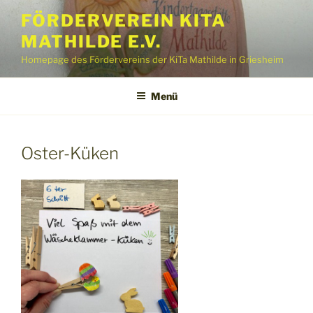
Zum
FÖRDERVEREIN KITA
Inhalt
MATHILDE E.V.
springen
Homepage des Fördervereins der KiTa Mathilde in Griesheim
Menü
Oster-Küken