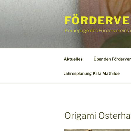
Zum
Inhalt
FÖRDERVER
springen
Homepage des Fördervereins d
Aktuelles
Über den Förderver
Jahresplanung KiTa Mathilde
Origami Osterhas