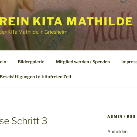
EIN KITA MATHILDE 
er KiTa Mathilde in Griesheim
ein
Bildergalerie
Mitglied werden / Spenden
Impres
Beschäftigungen i.d. kitafreien Zeit
ADMIN / RSS
e Schritt 3
Anmelden