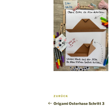
Beitragsnavigation
Vorheriger
ZURÜCK
Beitrag
Origami Osterhase Schritt 3