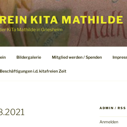
EIN KITA MATHILDE 
er KiTa Mathilde in Griesheim
ein
Bildergalerie
Mitglied werden / Spenden
Impres
Beschäftigungen i.d. kitafreien Zeit
ADMIN / RSS
08.2021
Anmelden