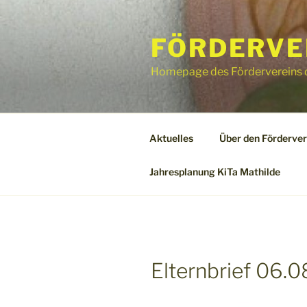
Zum
Inhalt
FÖRDERVER
springen
Homepage des Fördervereins d
Aktuelles
Über den Förderver
Jahresplanung KiTa Mathilde
Elternbrief 06.