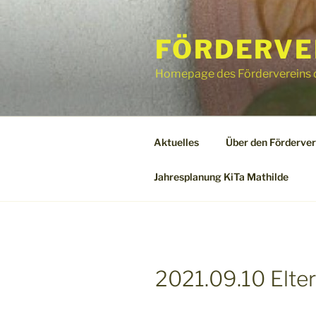
Zum
Inhalt
FÖRDERVER
springen
Homepage des Fördervereins d
Aktuelles
Über den Förderver
Jahresplanung KiTa Mathilde
2021.09.10 Elte