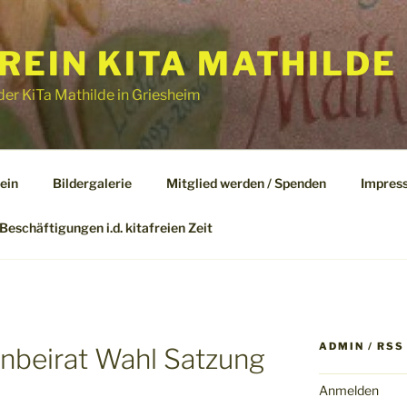
EIN KITA MATHILDE 
er KiTa Mathilde in Griesheim
ein
Bildergalerie
Mitglied werden / Spenden
Impres
Beschäftigungen i.d. kitafreien Zeit
ADMIN / RSS
rnbeirat Wahl Satzung
Anmelden