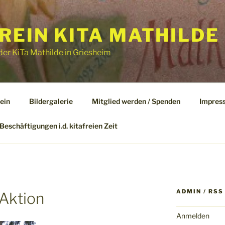
EIN KITA MATHILDE 
er KiTa Mathilde in Griesheim
ein
Bildergalerie
Mitglied werden / Spenden
Impres
Beschäftigungen i.d. kitafreien Zeit
ADMIN / RSS
Aktion
Anmelden