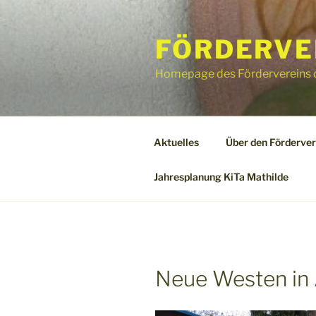
Zum
Inhalt
FÖRDERVER
springen
Homepage des Fördervereins d
Aktuelles
Über den Förderver
Jahresplanung KiTa Mathilde
Neue Westen in 