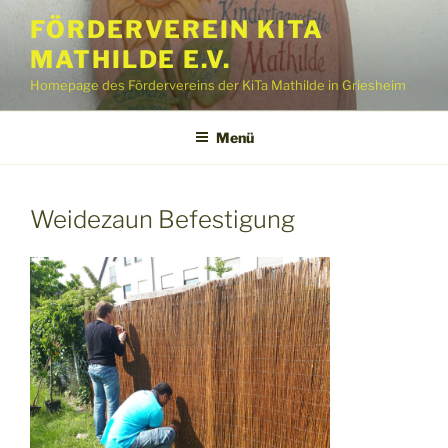
Zum
FÖRDERVEREIN KITA
Inhalt
MATHILDE E.V.
springen
Homepage des Fördervereins der KiTa Mathilde in Griesheim
Menü
Weidezaun Befestigung