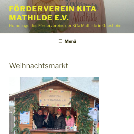
Zum
FÖRDERVEREIN KITA
Inhalt
MATHILDE E.V.
springen
Homepage des Fördervereins der KiTa Mathilde in Griesheim
Menü
Weihnachtsmarkt