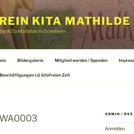
EIN KITA MATHILDE 
er KiTa Mathilde in Griesheim
ein
Bildergalerie
Mitglied werden / Spenden
Impres
Beschäftigungen i.d. kitafreien Zeit
ADMIN / RSS
-WA0003
Anmelden