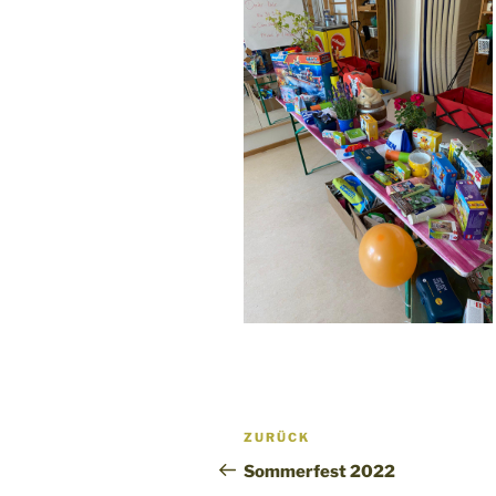
Beitragsnavigation
Vorheriger
ZURÜCK
Beitrag
Sommerfest 2022