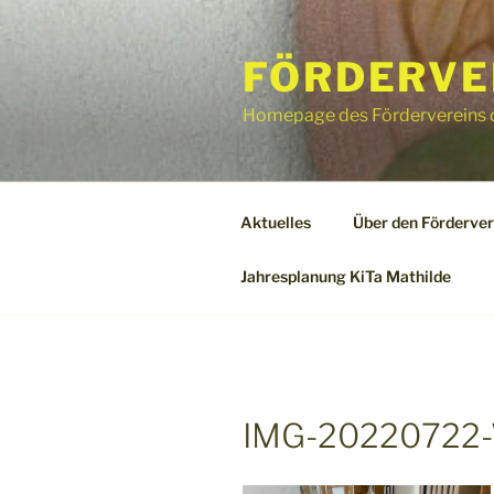
Zum
Inhalt
FÖRDERVER
springen
Homepage des Fördervereins d
Aktuelles
Über den Förderver
Jahresplanung KiTa Mathilde
IMG-20220722