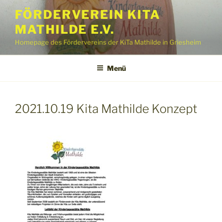
Zum
FÖRDERVEREIN KITA
Inhalt
MATHILDE E.V.
springen
Homepage des Fördervereins der KiTa Mathilde in Griesheim
Menü
2021.10.19 Kita Mathilde Konzept